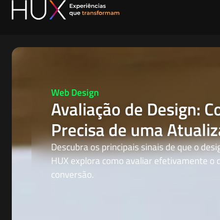
Web Design
Avaliação de Design: 
Precisa de uma Atuali
Descubra os principais sinais de que o desi
HUX explora como avaliar efetivamente o 
conversão.