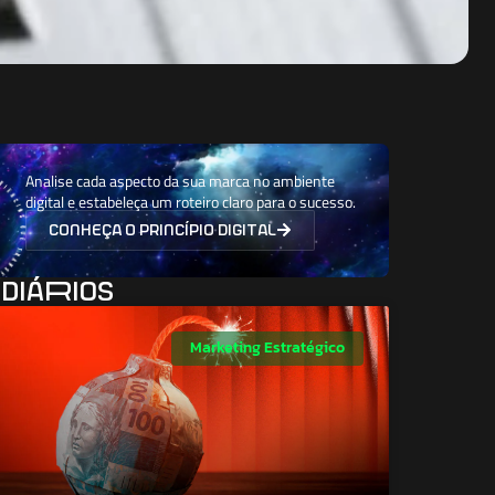
Analise cada aspecto da sua marca no ambiente
digital e estabeleça um roteiro claro para o sucesso.
conheça o princípio digital
diáRios
Marketing Estratégico