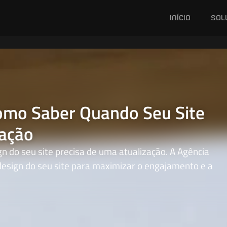
início
sol
Como Saber Quando Seu Site
zação
gn do seu site precisa de uma atualização. A Agência
design do seu site para maximizar o engajamento e a